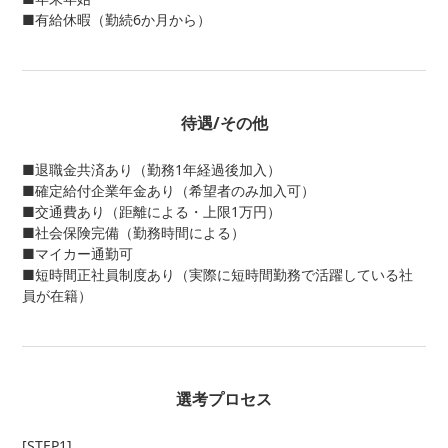
■有給休暇（勤続6か月から）
待遇/その他
■退職金共済あり（勤務1年経過後加入）
■確定給付企業年金あり（希望者のみ加入可）
■交通費あり（距離による・上限1万円）
■社会保険完備（勤務時間による）
■マイカー通勤可
■短時間正社員制度あり（実際に短時間勤務で活躍している社
員が在籍）
選考プロセス
[STEP1]