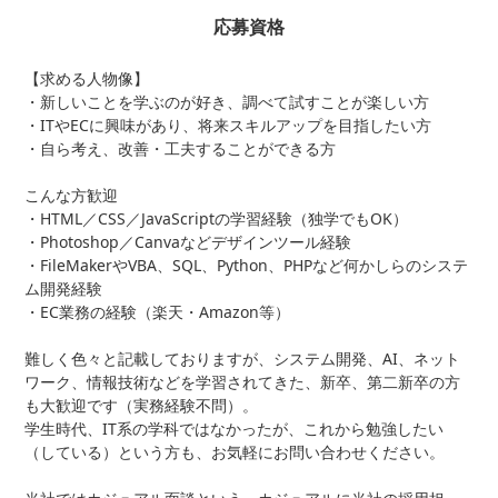
応募資格
【求める人物像】
・新しいことを学ぶのが好き、調べて試すことが楽しい方
・ITやECに興味があり、将来スキルアップを目指したい方
・自ら考え、改善・工夫することができる方
こんな方歓迎
・HTML／CSS／JavaScriptの学習経験（独学でもOK）
・Photoshop／Canvaなどデザインツール経験
・FileMakerやVBA、SQL、Python、PHPなど何かしらのシステ
ム開発経験
・EC業務の経験（楽天・Amazon等）
難しく色々と記載しておりますが、システム開発、AI、ネット
ワーク、情報技術などを学習されてきた、新卒、第二新卒の方
も大歓迎です（実務経験不問）。
学生時代、IT系の学科ではなかったが、これから勉強したい
（している）という方も、お気軽にお問い合わせください。