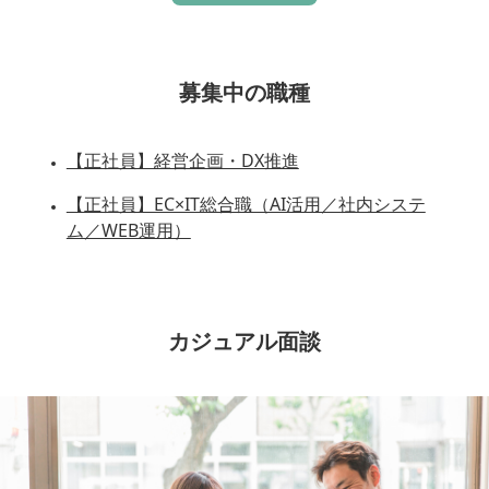
募集中の職種
【正社員】経営企画・DX推進
【正社員】EC×IT総合職（AI活用／社内システ
ム／WEB運用）
カジュアル面談